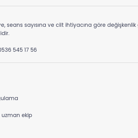
eye, seans sayısına ve cilt ihtiyacına göre değişkenlik
dir.
536 545 17 56
ygulama
e uzman ekip