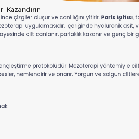
eri Kazandırın
e çizgiler oluşur ve canlılığını yitirir.
Paris Işıltısı
, 
 mezoterapi uygulamasıdır. İçeriğinde hyaluronik asit, 
ayesinde cilt canlanır, parlaklık kazanır ve genç bi
ilt gençleştirme protokolüdür. Mezoterapi yöntemiyle c
sler, nemlendirir ve onarır. Yorgun ve solgun ciltler
mak