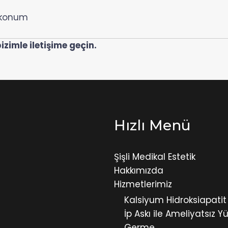
y konum
bizimle iletişime geçin.
Hızlı Menü
Şişli Medikal Estetik
Hakkımızda
Hizmetlerimiz
Kalsiyum Hidroksiapatit
İp Askı ile Ameliyatsız Y
Germe