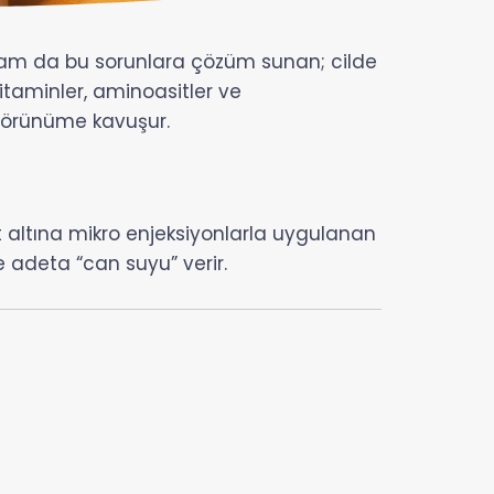
tam da bu sorunlara çözüm sunan; cilde
vitaminler, aminoasitler ve
r görünüme kavuşur.
ilt altına mikro enjeksiyonlarla uygulanan
e adeta “can suyu” verir.