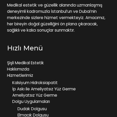
Medikal estetik ve güzellik alanında uzmanlaşmış
deneyimli kadromuzla İstanbul’un ve Dubai’nin
merkezinde sizlere hizmet vermekteyiz. Amacımız,
her bireyin doğal güzelliğini ön plana çıkaracak,
sağlıklı ve kalıcı sonuçlar sunmaktır.
Hızlı Menü
Şişli Medikal Estetik
Hakkımızda
Hizmetlerimiz
Kalsiyum Hidroksiapatit
İp Askı ile Ameliyatsız Yüz Germe
Ameliyatsız Yüz Germe
Dolgu Uygulamaları
Dudak Dolgusu
Elmacık Dolgusu