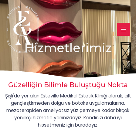
İçeriğe
MAI
atla
MEN
Hizmetlerimiz
Güzelliğin Bilimle Buluştuğu Nokta
Şişli'de yer alan Esteville Medikal Estetik Kliniği olarak; cilt
gençleştirmeden dolgu ve botoks uygulamalarına,
mezoterapiden ameliyatsız yüz germeye kadar birçok
yenilikçi hizmetle yanınızdayız. Kendinizi daha iyi
hissetmeniz için buradayız.